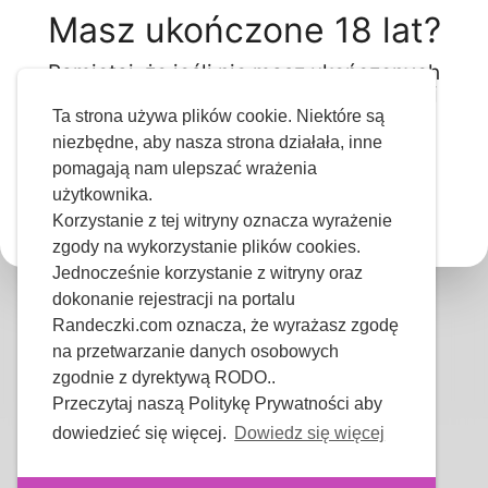
Masz ukończone 18 lat?
Pamiętaj, że jeśli nie masz ukończonych
18 lat, nie będziesz mieć dostępu do tej
Wyślij
witryny.
Ta strona używa plików cookie. Niektóre są
niezbędne, aby nasza strona działała, inne
pomagają nam ulepszać wrażenia
użytkownika.
Tak
Nie
Korzystanie z tej witryny oznacza wyrażenie
zgody na wykorzystanie plików cookies.
Jednocześnie korzystanie z witryny oraz
dokonanie rejestracji na portalu
Randeczki.com oznacza, że wyrażasz zgodę
na przetwarzanie danych osobowych
zgodnie z dyrektywą RODO..
Przeczytaj naszą Politykę Prywatności aby
dowiedzieć się więcej.
Dowiedz się więcej
Copyright © 2026 Randeczki.com - Polskie Randki.
Wszystkie Prawa Zastrzeżone.