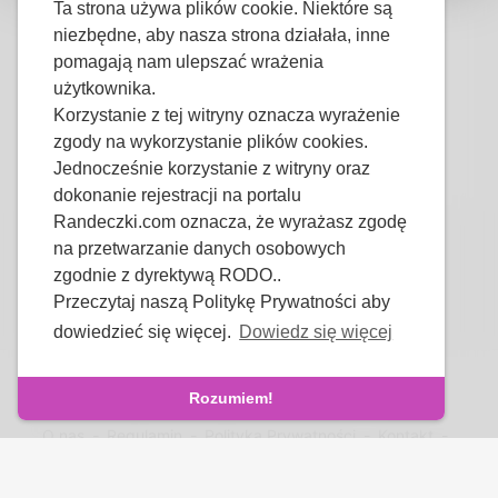
Ta strona używa plików cookie. Niektóre są
Płeć
Mężczyzna
niezbędne, aby nasza strona działała, inne
Preferowany język
Polski
pomagają nam ulepszać wrażenia
użytkownika.
Wygląd
Korzystanie z tej witryny oznacza wyrażenie
Wzrost
184cm
zgody na wykorzystanie plików cookies.
Kolor włosów
Czarne
Jednocześnie korzystanie z witryny oraz
dokonanie rejestracji na portalu
Randeczki.com oznacza, że wyrażasz zgodę
na przetwarzanie danych osobowych
zgodnie z dyrektywą RODO..
Przeczytaj naszą Politykę Prywatności aby
dowiedzieć się więcej.
Dowiedz się więcej
Copyright © 2026 Randeczki.com - Polskie Randki.
Wszystkie Prawa Zastrzeżone.
Rozumiem!
O nas
-
Regulamin
-
Polityka Prywatności
-
Kontakt
-
FAQs
-
Refund
-
Developers
Język