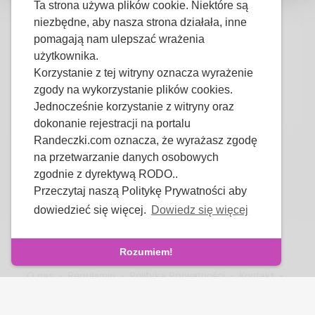
Ta strona używa plików cookie. Niektóre są
Płeć
Mężczyzna
niezbędne, aby nasza strona działała, inne
Preferowany język
Polski
pomagają nam ulepszać wrażenia
użytkownika.
Wygląd
Korzystanie z tej witryny oznacza wyrażenie
Wzrost
178cm
zgody na wykorzystanie plików cookies.
Kolor włosów
Brązowe
Jednocześnie korzystanie z witryny oraz
dokonanie rejestracji na portalu
Randeczki.com oznacza, że wyrażasz zgodę
na przetwarzanie danych osobowych
zgodnie z dyrektywą RODO..
Przeczytaj naszą Politykę Prywatności aby
dowiedzieć się więcej.
Dowiedz się więcej
Copyright © 2026 Randeczki.com - Polskie Randki.
Wszystkie Prawa Zastrzeżone.
Rozumiem!
O nas
-
Regulamin
-
Polityka Prywatności
-
Kontakt
-
FAQs
-
Refund
-
Developers
Język