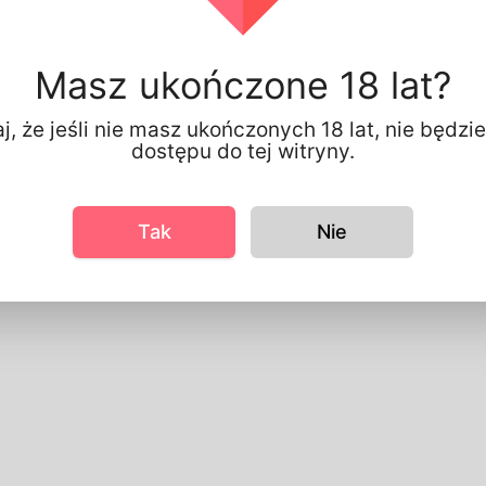
rmacja o Profilu
odstawowe
Masz ukończone 18 lat?
łeć
Mężczy
referowany język
Polski
j, że jeśli nie masz ukończonych 18 lat, nie będzi
dostępu do tej witryny.
ygląd
zrost
184cm
Tak
Nie