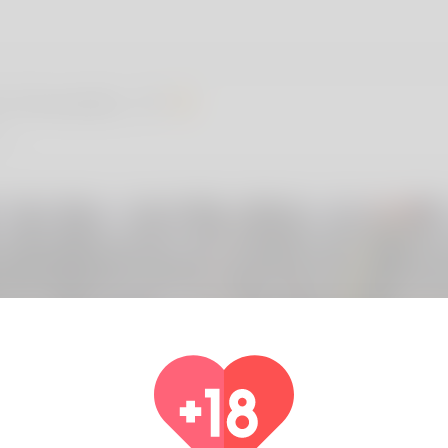
 Kowalski, 31
nd