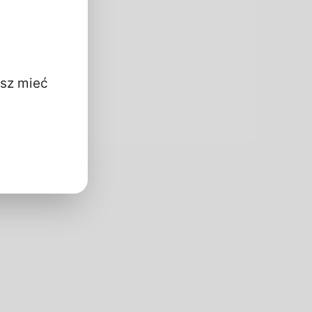
zna
esz mieć